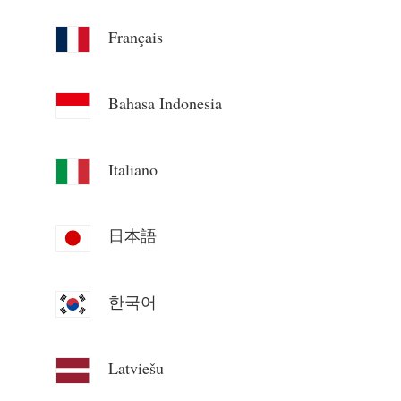
Blog
App Store
Français
Udforsk websted
Bahasa Indonesia
PV-rangering
Italiano
日本語
한국어
Latviešu