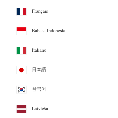
Blog
App Store
Français
Udforsk websted
Bahasa Indonesia
PV-rangering
Italiano
日本語
한국어
Latviešu