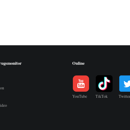
rugsmonitor
Online
ion
YouTube
TikTok
Twitte
ideo