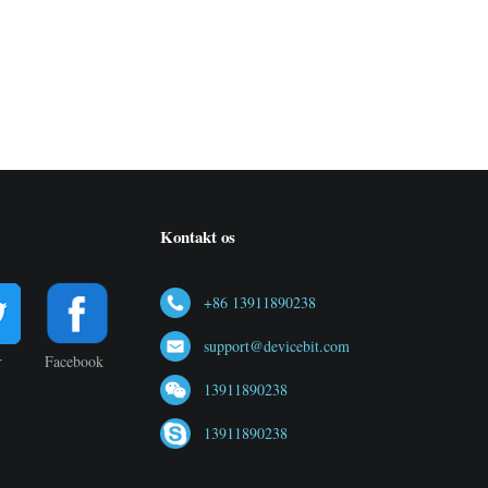
Kontakt os
+86 13911890238
support@devicebit.com
r
Facebook
13911890238
13911890238