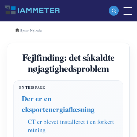
Hjem
>
Nyheder
Produkter
Enkeltfaset Wi-Fi-energimåler (WEM3080)
Fejlfinding: det såkaldte
Trefaset Wi-Fi-energimåler (WEM3080T)
nøjagtighedsproblem
Trefaset Wi-Fi energimåler (WEM3046T)
Trefaset Wi-Fi-energimåler (WEM3050T)
WiFi Power Controller
Der er en
IAMMETER Cloud Pro
eksportenergiaflæsning
Self-hosting service
CT er blevet installeret i en forkert
EV oplader
retning