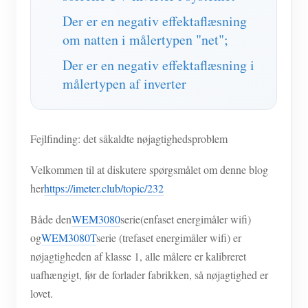
Der er en negativ effektaflæsning
om natten i målertypen "net";
Der er en negativ effektaflæsning i
målertypen af inverter
Fejlfinding: det såkaldte nøjagtighedsproblem
Velkommen til at diskutere spørgsmålet om denne blog
her
https://imeter.club/topic/232
Både den
WEM3080
serie(enfaset energimåler wifi)
og
WEM3080T
serie (trefaset energimåler wifi) er
nøjagtigheden af klasse 1, alle målere er kalibreret
uafhængigt, før de forlader fabrikken, så nøjagtighed er
lovet.