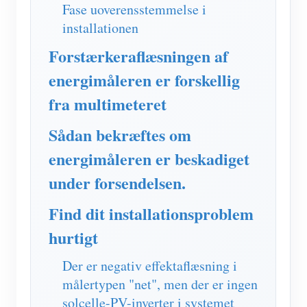
IAMMETER Simulator
Fase uoverensstemmelse i
installationen
Virtuel måler
Forstærkeraflæsningen af
Energiprognose og -simuleringssystem
energimåleren er forskellig
Ansøgninger
fra multimeteret
Solar PV System Energimonitor
butik
Sådan bekræftes om
Overvågning af elforbrug
Ressourcer
energimåleren er beskadiget
PV-varmestyringssystem
Produkt lynstart
Fællesskab
under forsendelsen.
Home Automation
Dokument
Udvikler
Find dit installationsproblem
Fabrikkens energiovervågning
Tutorial video
Udforske
Kontakt
hurtigt
FAQ
Belønningsprogram
Om os
Der er negativ effektaflæsning i
Nyheder
målertypen "net", men der er ingen
solcelle-PV-inverter i systemet
Blogs