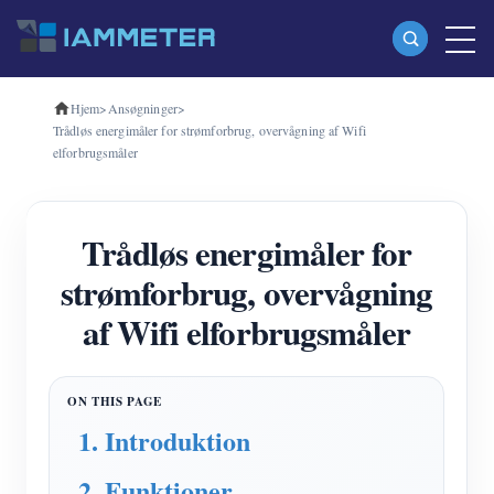
Hjem
>
Ansøgninger
>
Produkter
Trådløs energimåler for strømforbrug, overvågning af Wifi
elforbrugsmåler
Enkeltfaset Wi-Fi-energimåler (WEM3080)
Trefaset Wi-Fi-energimåler (WEM3080T)
Trådløs energimåler for
Trefaset Wi-Fi energimåler (WEM3046T)
strømforbrug, overvågning
Trefaset Wi-Fi-energimåler (WEM3050T)
af Wifi elforbrugsmåler
WiFi Power Controller
IAMMETER Cloud Pro
Self-hosting service
1. Introduktion
EV oplader
2. Funktioner