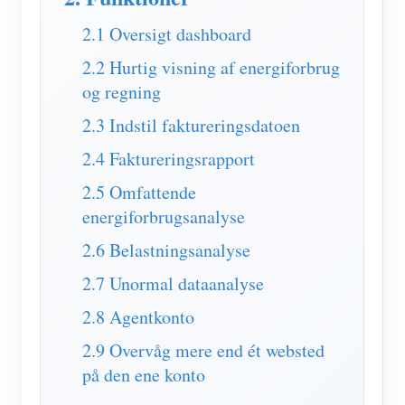
IAMMETER Simulator
2.1 Oversigt dashboard
Virtuel måler
2.2 Hurtig visning af energiforbrug
Energiprognose og -simuleringssystem
og regning
Ansøgninger
2.3 Indstil faktureringsdatoen
Solar PV System Energimonitor
butik
2.4 Faktureringsrapport
Overvågning af elforbrug
Ressourcer
2.5 Omfattende
energiforbrugsanalyse
PV-varmestyringssystem
Produkt lynstart
Fællesskab
2.6 Belastningsanalyse
Home Automation
Dokument
Udvikler
2.7 Unormal dataanalyse
Fabrikkens energiovervågning
Tutorial video
Udforske
Kontakt
2.8 Agentkonto
FAQ
Belønningsprogram
Om os
2.9 Overvåg mere end ét websted
Nyheder
på den ene konto
Blogs