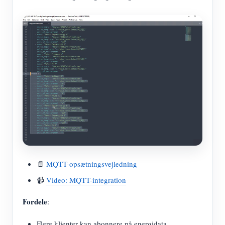
📄
MQTT-opsætningsvejledning
📹
Video: MQTT-integration
Fordele
:
Flere klienter kan abonnere på energidata.