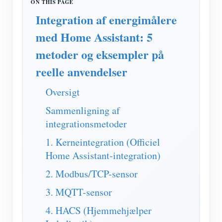
IAMMETER Simulator
Integration af energimålere
Virtuel måler
med Home Assistant: 5
Energiprognose og -simuleringssystem
metoder og eksempler på
Ansøgninger
reelle anvendelser
Solar PV System Energimonitor
butik
Oversigt
Overvågning af elforbrug
Ressourcer
Sammenligning af
PV-varmestyringssystem
integrationsmetoder
Produkt lynstart
Fællesskab
Home Automation
1. Kerneintegration (Officiel
Dokument
Udvikler
Home Assistant-integration)
Fabrikkens energiovervågning
Tutorial video
Udforske
Kontakt
2. Modbus/TCP-sensor
FAQ
Belønningsprogram
Om os
3. MQTT-sensor
Nyheder
4. HACS (Hjemmehjælper
Blogs