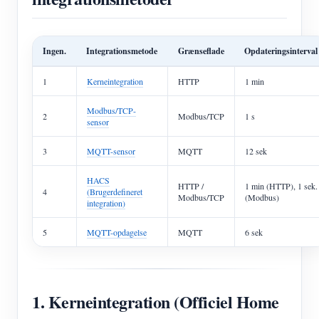
Ingen.
Integrationsmetode
Grænseflade
Opdateringsinterval
1
Kerneintegration
HTTP
1 min
Modbus/TCP-
2
Modbus/TCP
1 s
sensor
3
MQTT-sensor
MQTT
12 sek
HACS
HTTP /
1 min (HTTP), 1 sek.
4
(Brugerdefineret
Modbus/TCP
(Modbus)
integration)
5
MQTT-opdagelse
MQTT
6 sek
1. Kerneintegration (Officiel Home