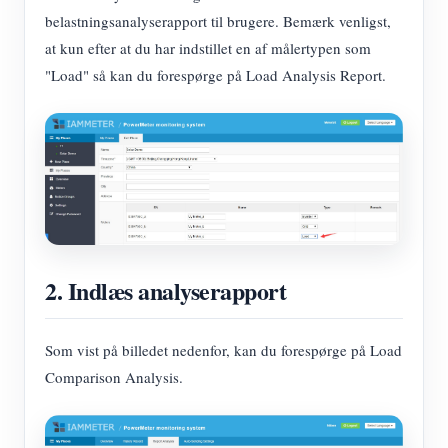
IAMMETER Simulator
belastningsanalyserapport til brugere. Bemærk venligst,
Virtuel måler
at kun efter at du har indstillet en af målertypen som
"Load" så kan du forespørge på Load Analysis Report.
Energiprognose og -simuleringssystem
Ansøgninger
Solar PV System Energimonitor
butik
Overvågning af elforbrug
Ressourcer
PV-varmestyringssystem
Produkt lynstart
Fællesskab
Home Automation
2. Indlæs analyserapport
Dokument
Udvikler
Fabrikkens energiovervågning
Tutorial video
Udforske
Kontakt
Som vist på billedet nedenfor, kan du forespørge på Load
FAQ
Belønningsprogram
Comparison Analysis.
Om os
Nyheder
Blogs