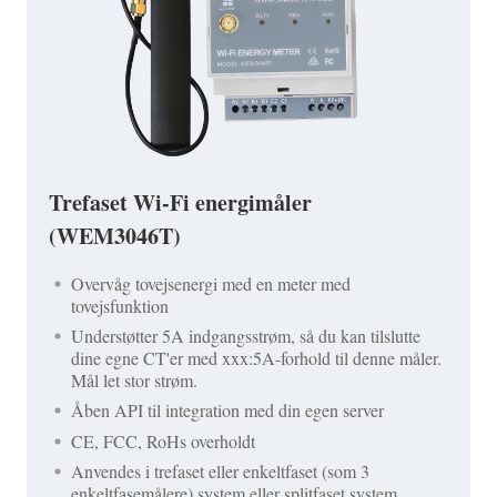
Trefaset Wi-Fi energimåler
(WEM3046T)
Overvåg tovejsenergi med en meter med
tovejsfunktion
Understøtter 5A indgangsstrøm, så du kan tilslutte
dine egne CT'er med xxx:5A-forhold til denne måler.
Mål let stor strøm.
Åben API til integration med din egen server
CE, FCC, RoHs overholdt
Anvendes i trefaset eller enkeltfaset (som 3
enkeltfasemålere) system eller splitfaset system