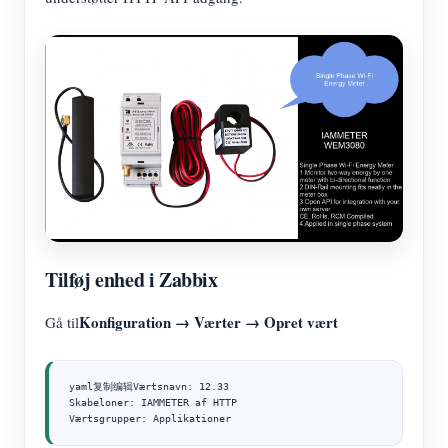
Tilføj enhed i Zabbix
Konfiguration → Værter → Opret vært
Gå til
yaml复制编辑Værtsnavn: 12.33

Skabeloner: IAMMETER af HTTP

Værtsgrupper: Applikationer