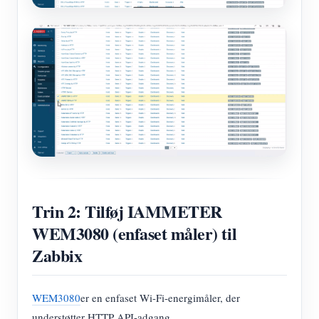
Trin 2: Tilføj IAMMETER
WEM3080 (enfaset måler) til
Zabbix
WEM3080
er en enfaset Wi-Fi-energimåler, der
understøtter HTTP API-adgang.