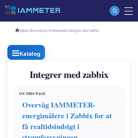
Hjem
>
Ressourcer
>
Dokumenter
>
Integrer med zabbix
Produkter
Enkeltfaset Wi-Fi-energimåler (WEM3080)
Katalog
Trefaset Wi-Fi-energimåler (WEM3080T)
Trefaset Wi-Fi energimåler (WEM3046T)
Integrer med zabbix
Trefaset Wi-Fi-energimåler (WEM3050T)
WiFi Power Controller
Overvåg IAMMETER-
IAMMETER Cloud Pro
energimålere i Zabbix for at
Self-hosting service
få realtidsindsigt i
EV oplader
strømforsyningen