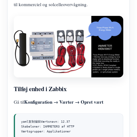
til kommerciel og solcelleovervågning.
Tilføj enhed i Zabbix
Konfiguration → Værter → Opret vært
Gå til
yaml复制编辑Værtsnavn: 12.37

Skabeloner: IAMMETER3 af HTTP

Værtsgrupper: Applikationer