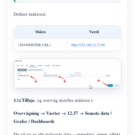
Definer makroen:
Makro
Værdi
{$IAMMETER.URL}
http://192.168.12.37:80
Tilføje
Klik
, og overvåg derefter måleren i:
Overvågning → Værter → 12.37 → Seneste data /
Grafer / Dashboards
Du vil nu se alle trefasede data – spænding, strøm, effekt,