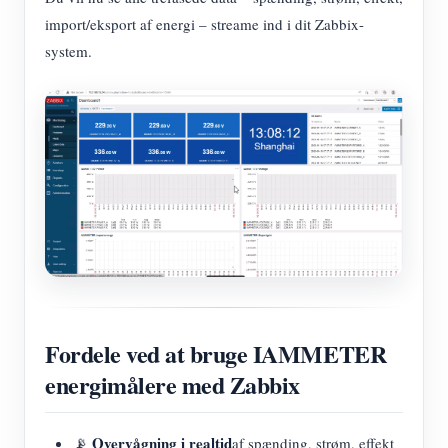
import/eksport af energi – streame ind i dit Zabbix-
system.
Fordele ved at bruge IAMMETER
energimålere med Zabbix
Overvågning i realtid
📡
af spænding, strøm, effekt