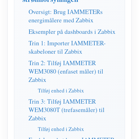
IAMMETER Simulator
Oversigt: Brug IAMMETERs
Virtuel måler
energimålere med Zabbix
Energiprognose og -simuleringssystem
Eksempler på dashboards i Zabbix
Ansøgninger
Trin 1: Importer IAMMETER-
skabeloner til Zabbix
Solar PV System Energimonitor
butik
Trin 2: Tilføj IAMMETER
Overvågning af elforbrug
Ressourcer
WEM3080 (enfaset måler) til
PV-varmestyringssystem
Produkt lynstart
Fællesskab
Zabbix
Home Automation
Dokument
Udvikler
Tilføj enhed i Zabbix
Fabrikkens energiovervågning
Trin 3: Tilføj IAMMETER
Tutorial video
Udforske
Kontakt
WEM3080T (trefasemåler) til
FAQ
Belønningsprogram
Zabbix
Om os
Nyheder
Tilføj enhed i Zabbix
Blogs