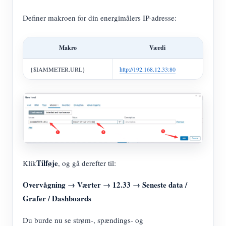
Definer makroen for din energimålers IP-adresse:
Makro
Værdi
{$IAMMETER.URL}
http://192.168.12.33:80
Tilføje
Klik
, og gå derefter til:
Overvågning → Værter → 12.33 → Seneste data /
Grafer / Dashboards
Du burde nu se strøm-, spændings- og