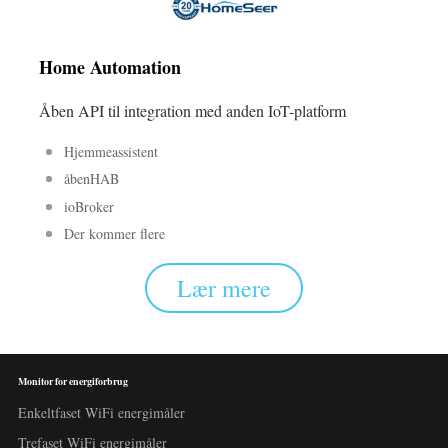
Home Automation
Åben API til integration med anden IoT-platform
Hjemmeassistent
åbenHAB
ioBroker
Der kommer flere
Lær mere
Monitor for energiforbrug
Enkeltfaset WiFi energimåler
Trefaset WiFi energimåler