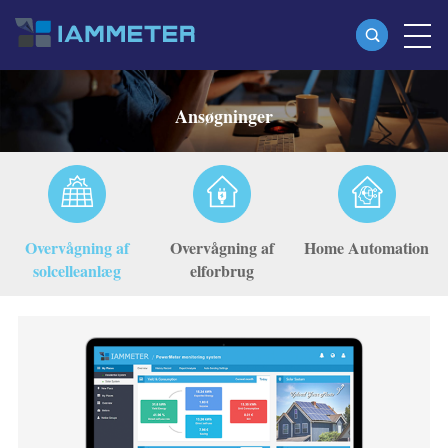
Produkter
Ansøgninger
Enkeltfaset Wi-Fi-energimåler (WEM3080)
Trefaset Wi-Fi-energimåler (WEM3080T)
Trefaset Wi-Fi energimåler (WEM3046T)
Overvågning af
Overvågning af
Home Automation
Trefaset Wi-Fi-energimåler (WEM3050T)
solcelleanlæg
elforbrug
WiFi Power Controller
IAMMETER Cloud Pro
Self-hosting service
EV oplader