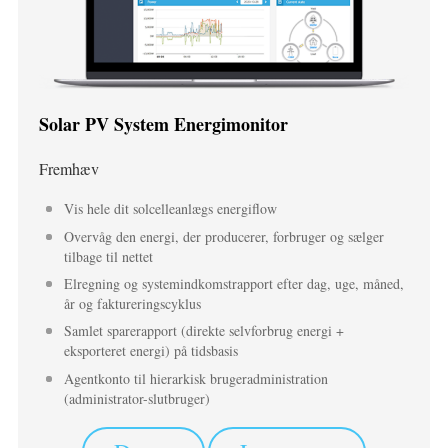
IAMMETER Simulator
Virtuel måler
Energiprognose og -simuleringssystem
Solar PV System Energimonitor
Ansøgninger
Solar PV System Energimonitor
Fremhæv
butik
Overvågning af elforbrug
Ressourcer
Vis hele dit solcelleanlægs energiflow
Overvåg den energi, der producerer, forbruger og sælger
PV-varmestyringssystem
Produkt lynstart
Fællesskab
tilbage til nettet
Home Automation
Elregning og systemindkomstrapport efter dag, uge, måned,
Dokument
Udvikler
år og faktureringscyklus
Fabrikkens energiovervågning
Tutorial video
Samlet sparerapport (direkte selvforbrug energi +
Udforske
Kontakt
eksporteret energi) på tidsbasis
FAQ
Belønningsprogram
Om os
Agentkonto til hierarkisk brugeradministration
(administrator-slutbruger)
Nyheder
Blogs