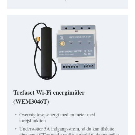
Trefaset Wi-Fi energimåler
(WEM3046T)
Overvåg tovejsenergi med en meter med
tovejsfunktion
Understøtter 5A indgangsstrøm, så du kan tilslutte
dine egne CT'er med xxx:5A-forhold til denne måler.