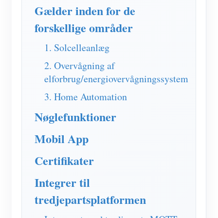
IAMMETER Simulator
Gælder inden for de
Virtuel måler
forskellige områder
Energiprognose og -simuleringssystem
1. Solcelleanlæg
Ansøgninger
2. Overvågning af
elforbrug/energiovervågningssystem
Solar PV System Energimonitor
butik
3. Home Automation
Overvågning af elforbrug
Ressourcer
Nøglefunktioner
PV-varmestyringssystem
Produkt lynstart
Fællesskab
Mobil App
Home Automation
Dokument
Udvikler
Fabrikkens energiovervågning
Certifikater
Tutorial video
Udforske
Kontakt
FAQ
Integrer til
Belønningsprogram
Om os
Nyheder
tredjepartsplatformen
Blogs