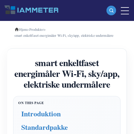
Hjem
>
Produkter
>
Produkter
smart enkeltfaset energimåler Wi-Fi, sky/app, elektriske undermålere
Enkeltfaset Wi-Fi-energimåler (WEM3080)
Trefaset Wi-Fi-energimåler (WEM3080T)
smart enkeltfaset
Trefaset Wi-Fi energimåler (WEM3046T)
energimåler Wi-Fi, sky/app,
Trefaset Wi-Fi-energimåler (WEM3050T)
elektriske undermålere
WiFi Power Controller
IAMMETER Cloud Pro
Introduktion
Self-hosting service
Standardpakke
EV oplader