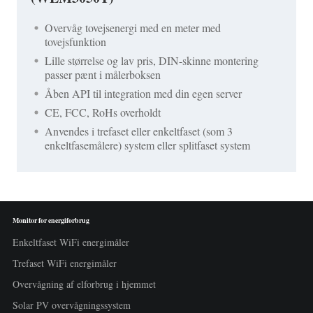
Overvåg tovejsenergi med en meter med
tovejsfunktion
Lille størrelse og lav pris, DIN-skinne montering
passer pænt i målerboksen
Åben API til integration med din egen server
CE, FCC, RoHs overholdt
Anvendes i trefaset eller enkeltfaset (som 3
enkeltfasemålere) system eller splitfaset system
Monitor for energiforbrug
Enkeltfaset WiFi energimåler
Trefaset WiFi energimåler
Overvågning af elforbrug i hjemmet
Solar PV overvågningssystem