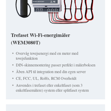
Trefaset Wi-Fi-energimåler
(WEM3080T)
Overvåg tovejsenergi med en meter med
tovejsfunktion
DIN-skinnemontering passer perfekt i målerboksen
Åben API til integration med din egen server
CE, FCC, UL, RoHs, RCM Overholdt
Anvendes i trefaset eller enkeltfaset (som 3
enkeltfasemålere) system eller splitfaset system