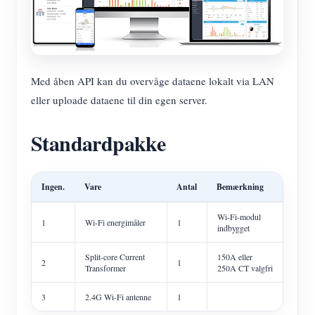
Med åben API kan du overvåge dataene lokalt via LAN
eller uploade dataene til din egen server.
Standardpakke
Ingen.
Vare
Antal
Bemærkning
Wi-Fi-modul
1
Wi-Fi energimåler
1
indbygget
Split-core Current
150A eller
2
1
Transformer
250A CT valgfri
3
2.4G Wi-Fi antenne
1