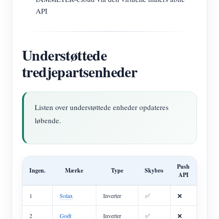
API
Understøttede
tredjepartsenheder
Listen over understøttede enheder opdateres
løbende.
Push
Ingen.
Mærke
Type
Skybro
API
1
Solax
Inverter
✅
❌
2
Godt
Inverter
✅
❌