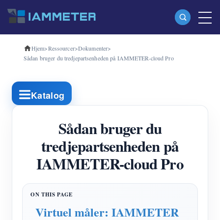
Hjem
>
Ressourcer
>
Dokumenter
>
Produkter
Sådan bruger du tredjepartsenheden på IAMMETER-cloud Pro
Enkeltfaset Wi-Fi-energimåler (WEM3080)
Trefaset Wi-Fi-energimåler (WEM3080T)
Katalog
Trefaset Wi-Fi energimåler (WEM3046T)
Sådan bruger du
Trefaset Wi-Fi-energimåler (WEM3050T)
tredjepartsenheden på
WiFi Power Controller
IAMMETER-cloud Pro
IAMMETER Cloud Pro
Self-hosting service
EV oplader
Virtuel måler: IAMMETER