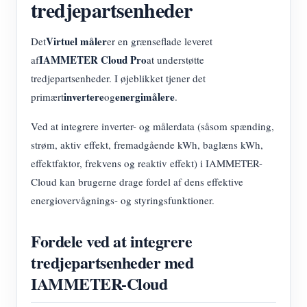
tredjepartsenheder
Virtuel måler
Det
er en grænseflade leveret
IAMMETER Cloud Pro
af
at understøtte
tredjepartsenheder. I øjeblikket tjener det
invertere
energimålere
primært
og
.
Ved at integrere inverter- og målerdata (såsom spænding,
strøm, aktiv effekt, fremadgående kWh, baglæns kWh,
effektfaktor, frekvens og reaktiv effekt) i IAMMETER-
Cloud kan brugerne drage fordel af dens effektive
energiovervågnings- og styringsfunktioner.
Fordele ved at integrere
tredjepartsenheder med
IAMMETER-Cloud