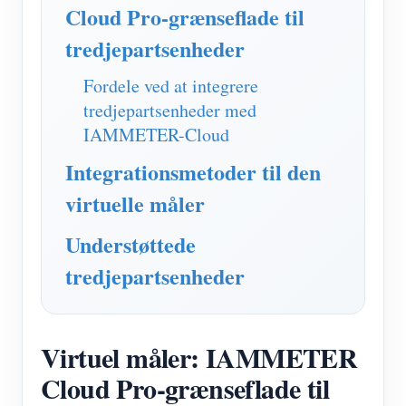
IAMMETER Simulator
Cloud Pro-grænseflade til
Virtuel måler
tredjepartsenheder
Energiprognose og -simuleringssystem
Fordele ved at integrere
tredjepartsenheder med
Ansøgninger
IAMMETER-Cloud
Solar PV System Energimonitor
butik
Integrationsmetoder til den
Overvågning af elforbrug
Ressourcer
virtuelle måler
PV-varmestyringssystem
Produkt lynstart
Fællesskab
Understøttede
Home Automation
Dokument
Udvikler
tredjepartsenheder
Fabrikkens energiovervågning
Tutorial video
Udforske
Kontakt
FAQ
Belønningsprogram
Om os
Virtuel måler: IAMMETER
Nyheder
Cloud Pro-grænseflade til
Blogs