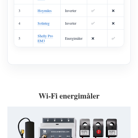
3
Hoymiles
Inverter
✅
❌
4
Solinteg
Inverter
✅
❌
Shelly Pro
5
Energimåler
❌
✅
EM3
Wi-Fi energimåler