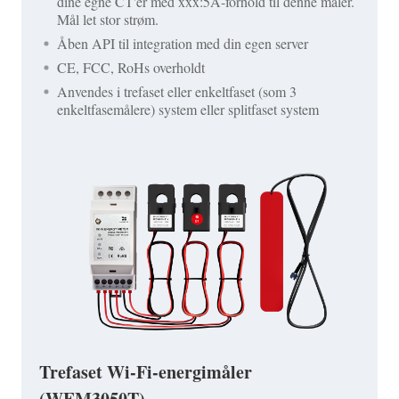
dine egne CT'er med xxx:5A-forhold til denne måler.
Mål let stor strøm.
Åben API til integration med din egen server
CE, FCC, RoHs overholdt
Anvendes i trefaset eller enkeltfaset (som 3
enkeltfasemålere) system eller splitfaset system
Trefaset Wi-Fi-energimåler
(WEM3050T)