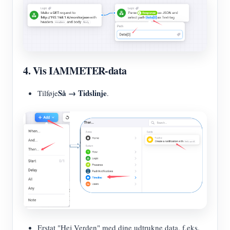
4. Vis IAMMETER-data
Så → Tidslinje
Tilføje
.
Erstat "Hej Verden" med dine udtrukne data, f.eks.