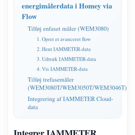
IAMMETER Simulator
energimålerdata i Homey via
Virtuel måler
Flow
Energiprognose og -simuleringssystem
Tilføj enfaset måler (WEM3080)
Ansøgninger
1. Opret et avanceret flow
2. Hent IAMMETER-data
Solar PV System Energimonitor
butik
3. Udtræk IAMMETER-data
Overvågning af elforbrug
Ressourcer
4. Vis IAMMETER-data
PV-varmestyringssystem
Produkt lynstart
Fællesskab
Tilføj trefasemåler
Home Automation
(WEM3080T/WEM3050T/WEM3046T)
Dokument
Udvikler
Fabrikkens energiovervågning
Integrering af IAMMETER Cloud-
Tutorial video
Udforske
Kontakt
data
FAQ
Belønningsprogram
Om os
Nyheder
Integrer IAMMETER
Blogs