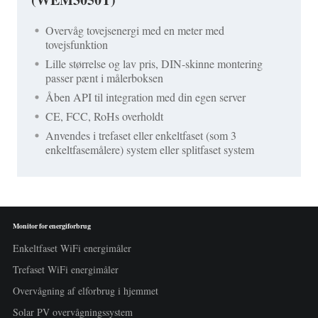
Overvåg tovejsenergi med en meter med
tovejsfunktion
Lille størrelse og lav pris, DIN-skinne montering
passer pænt i målerboksen
Åben API til integration med din egen server
CE, FCC, RoHs overholdt
Anvendes i trefaset eller enkeltfaset (som 3
enkeltfasemålere) system eller splitfaset system
Monitor for energiforbrug
Enkeltfaset WiFi energimåler
Trefaset WiFi energimåler
Overvågning af elforbrug i hjemmet
Solar PV overvågningssystem