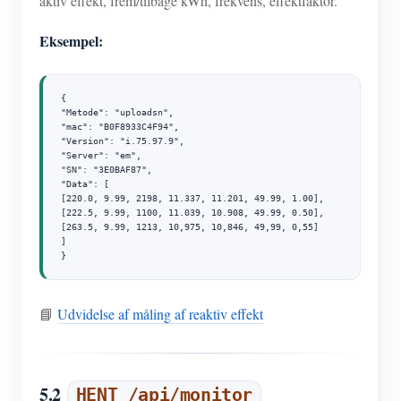
aktiv effekt, frem/tilbage kWh, frekvens, effektfaktor.
Eksempel:
{

"Metode": "uploadsn",

"mac": "B0F8933C4F94",

"Version": "i.75.97.9",

"Server": "em",

"SN": "3E0BAF87",

"Data": [

[220.0, 9.99, 2198, 11.337, 11.201, 49.99, 1.00],

[222.5, 9.99, 1100, 11.039, 10.908, 49.99, 0.50],

[263.5, 9.99, 1213, 10,975, 10,846, 49,99, 0,55]

]

}
📘
Udvidelse af måling af reaktiv effekt
5.2
HENT /api/monitor