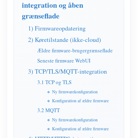
IAMMETER Simulator
integration og åben
grænseflade
Virtuel måler
Energiprognose og -simuleringssystem
1) Firmwareopdatering
Ansøgninger
2) Køretilstande (ikke-cloud)
Ældre firmware-brugergrænseflade
Solar PV System Energimonitor
butik
Seneste firmware WebUI
Monitor for elforbrug
Ressourcer
3) TCP/TLS/MQTT-integration
PV varmelegeme kontrolsystem
Produkt lynstart
Fællesskab
3.1 TCP og TLS
Home Automation
Dokument
Udvikler
🔹 Ny firmwarekonfiguration
Fabrikkens energiovervågning
Tutorial video
🔹 Konfiguration af ældre firmware
Udforske
Kontakt
3.2 MQTT
FAQ
Belønningsprogram
Om os
🔹 Ny firmwarekonfiguration
Nyheder
🔹 Konfiguration af ældre firmware
Blogs