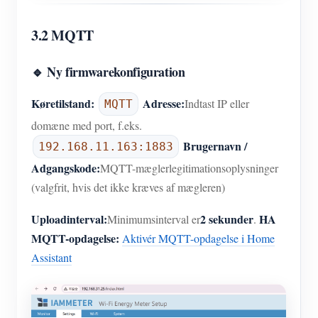
3.2 MQTT
🔹 Ny firmwarekonfiguration
Køretilstand:
Adresse:
Indtast IP eller
MQTT
domæne med port, f.eks.
Brugernavn /
192.168.11.163:1883
Adgangskode:
MQTT-mæglerlegitimationsoplysninger
(valgfrit, hvis det ikke kræves af mægleren)
Uploadinterval:
2 sekunder
HA
Minimumsinterval er
.
MQTT-opdagelse:
Aktivér MQTT-opdagelse i Home
Assistant