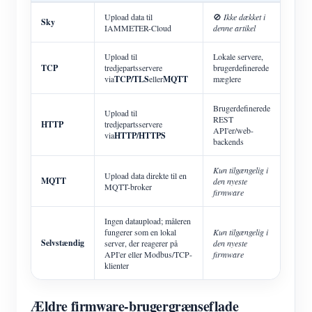
Upload data til
🚫
Ikke dækket i
Sky
IAMMETER-Cloud
denne artikel
Upload til
Lokale servere,
TCP
tredjepartsservere
brugerdefinerede
via
TCP/TLS
eller
MQTT
mæglere
Brugerdefinerede
Upload til
REST
HTTP
tredjepartsservere
API'er/web-
via
HTTP/HTTPS
backends
Kun tilgængelig i
Upload data direkte til en
MQTT
den nyeste
MQTT-broker
firmware
Ingen dataupload; måleren
fungerer som en lokal
Kun tilgængelig i
Selvstændig
server, der reagerer på
den nyeste
API'er eller Modbus/TCP-
firmware
klienter
Ældre firmware-brugergrænseflade