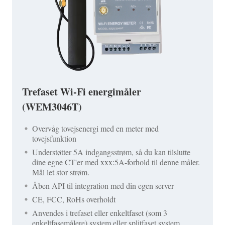
Trefaset Wi-Fi energimåler
(WEM3046T)
Overvåg tovejsenergi med en meter med
tovejsfunktion
Understøtter 5A indgangsstrøm, så du kan tilslutte
dine egne CT'er med xxx:5A-forhold til denne måler.
Mål let stor strøm.
Åben API til integration med din egen server
CE, FCC, RoHs overholdt
Anvendes i trefaset eller enkeltfaset (som 3
enkeltfasemålere) system eller splitfaset system