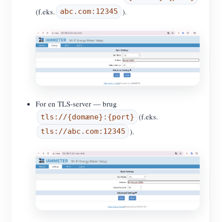
(f.eks.
).
abc.com:12345
For en TLS-server — brug
(f.eks.
tls://{domæne}:{port}
).
tls://abc.com:12345