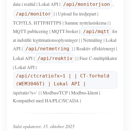
data i realtid | Lokal API |
,
/api/monitorjson
| | Upload fra tredjepart |
/api/monitor
TCP/TLS, HTTP/HTTPS | Samme nyttelastskema | |
MQTT-publicering | MQTT-broker |
for
/api/mqtt
at indstille legitimationsoplysninger | | Netmåling | Lokal
API |
| | Reaktiv effekt/energi |
/api/netmetring
Lokal API |
| | Fase C-multiplikator
/api/reaktiv
| Lokal API |
/api/ctcratio?x=1 | | CT-forhold
(WEM3046T) | Lokal API |
/api/ratio?x=` | | Modbus/TCP | Modbus-klient |
Kompatibel med HA/PLC/SCADA |
Sidst opdateret: 15. oktober 2025