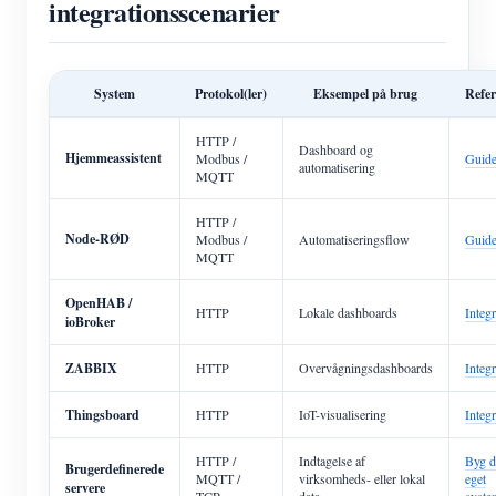
integrationsscenarier
System
Protokol(ler)
Eksempel på brug
Refer
HTTP /
Dashboard og
Hjemmeassistent
Modbus /
Guid
automatisering
MQTT
HTTP /
Node-RØD
Modbus /
Automatiseringsflow
Guid
MQTT
OpenHAB /
HTTP
Lokale dashboards
Integr
ioBroker
ZABBIX
HTTP
Overvågningsdashboards
Integr
Thingsboard
HTTP
IoT-visualisering
Integr
HTTP /
Indtagelse af
Byg d
Brugerdefinerede
MQTT /
virksomheds- eller lokal
eget
servere
TCP
data
syste