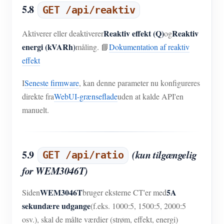
5.8
GET /api/reaktiv
Reaktiv effekt (Q)
Reaktiv
Aktiverer eller deaktiverer
og
energi (kVARh)
måling. 📘
Dokumentation af reaktiv
effekt
I
Seneste firmware
, kan denne parameter nu konfigureres
direkte fra
WebUI-grænseflade
uden at kalde API'en
manuelt.
5.9
(kun tilgængelig
GET /api/ratio
for WEM3046T)
WEM3046T
5A
Siden
bruger eksterne CT'er med
sekundære udgange
(f.eks. 1000:5, 1500:5, 2000:5
osv.), skal de målte værdier (strøm, effekt, energi)