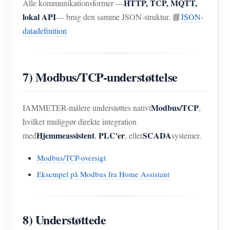
HTTP, TCP, MQTT,
Alle kommunikationsformer —
lokal API
— brug den samme JSON-struktur. 📘
JSON-
datadefinition
7) Modbus/TCP-understøttelse
Modbus/TCP
IAMMETER-målere understøttes nativt
,
hvilket muliggør direkte integration
Hjemmeassistent
PLC'er
SCADA
med
,
, eller
systemer.
Modbus/TCP-oversigt
Eksempel på Modbus fra Home Assistant
8) Understøttede