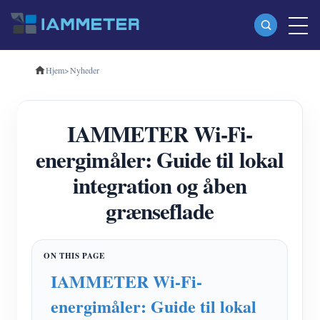
Hjem
>
Nyheder
Produkter
Enkeltfaset Wi-Fi-energimåler (WEM3080)
IAMMETER Wi-Fi-
Trefaset Wi-Fi-energimåler (WEM3080T)
energimåler: Guide til lokal
Trefaset Wi-Fi energimåler (WEM3046T)
integration og åben
Trefaset Wi-Fi-energimåler (WEM3050T)
grænseflade
WiFi Power Controller
IAMMETER Cloud Pro
Self-hosting service
IAMMETER Wi-Fi-
EV oplader
energimåler: Guide til lokal