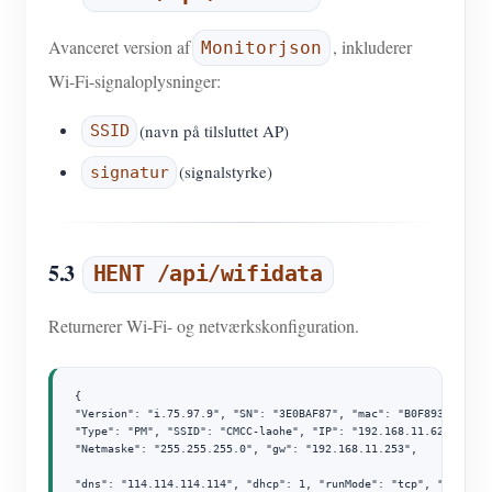
Avanceret version af
, inkluderer
Monitorjson
Wi-Fi-signaloplysninger:
(navn på tilsluttet AP)
SSID
(signalstyrke)
signatur
5.3
HENT /api/wifidata
Returnerer Wi-Fi- og netværkskonfiguration.
{

"Version": "i.75.97.9", "SN": "3E0BAF87", "mac": "B0F8933C4F94",
"Type": "PM", "SSID": "CMCC-laohe", "IP": "192.168.11.62",

"Netmaske": "255.255.255.0", "gw": "192.168.11.253",

"dns": "114.114.114.114", "dhcp": 1, "runMode": "tcp", "uploadi