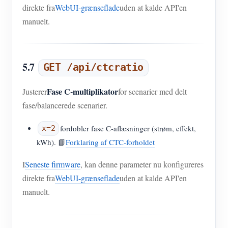
direkte fra
WebUI-grænseflade
uden at kalde API'en
manuelt.
5.7
GET /api/ctcratio
Fase C-multiplikator
Justerer
for scenarier med delt
fase/balancerede scenarier.
fordobler fase C-aflæsninger (strøm, effekt,
x=2
kWh). 📘
Forklaring af CTC-forholdet
I
Seneste firmware
, kan denne parameter nu konfigureres
direkte fra
WebUI-grænseflade
uden at kalde API'en
manuelt.