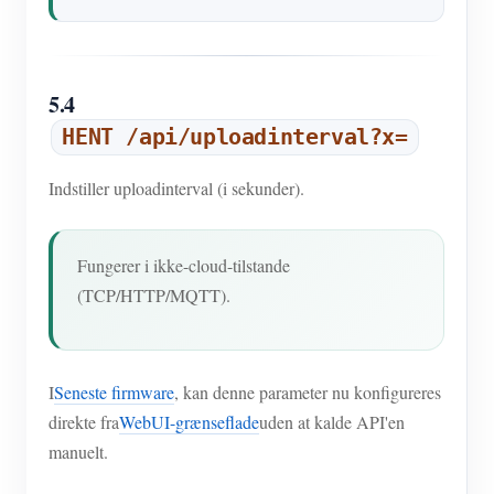
5.4
HENT /api/uploadinterval?x=
Indstiller uploadinterval (i sekunder).
Fungerer i ikke-cloud-tilstande
(TCP/HTTP/MQTT).
I
Seneste firmware
, kan denne parameter nu konfigureres
direkte fra
WebUI-grænseflade
uden at kalde API'en
manuelt.