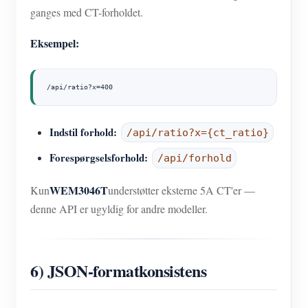
ganges med CT-forholdet.
Eksempel:
/api/ratio?x=400
Indstil forhold:
/api/ratio?x={ct_ratio}
Forespørgselsforhold:
/api/forhold
WEM3046T
Kun
understøtter eksterne 5A CT'er —
denne API er ugyldig for andre modeller.
6) JSON-formatkonsistens