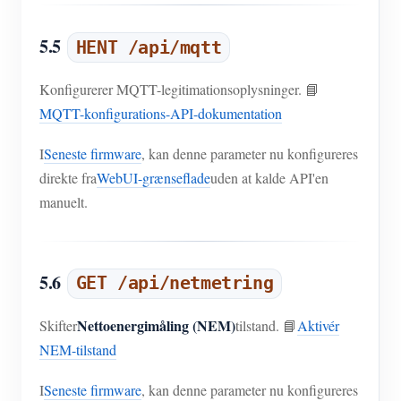
5.5
HENT /api/mqtt
Konfigurerer MQTT-legitimationsoplysninger. 📘
MQTT-konfigurations-API-dokumentation
I
Seneste firmware
, kan denne parameter nu konfigureres
direkte fra
WebUI-grænseflade
uden at kalde API'en
manuelt.
5.6
GET /api/netmetring
Nettoenergimåling (NEM)
Skifter
tilstand. 📘
Aktivér
NEM-tilstand
I
Seneste firmware
, kan denne parameter nu konfigureres