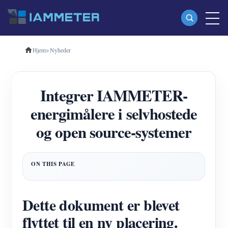
Hjem
>
Nyheder
Produkter
Enkeltfaset Wi-Fi-energimåler (WEM3080)
Integrer IAMMETER-
Trefaset Wi-Fi-energimåler (WEM3080T)
energimålere i selvhostede
Trefaset Wi-Fi energimåler (WEM3046T)
og open source-systemer
Trefaset Wi-Fi-energimåler (WEM3050T)
WiFi Power Controller
IAMMETER Cloud Pro
Self-hosting service
Dette dokument er blevet
EV oplader
flyttet til en ny placering.