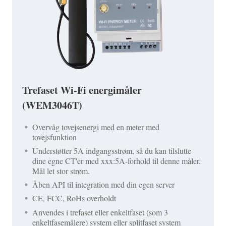
Trefaset Wi-Fi energimåler
(WEM3046T)
Overvåg tovejsenergi med en meter med
tovejsfunktion
Understøtter 5A indgangsstrøm, så du kan tilslutte
dine egne CT'er med xxx:5A-forhold til denne måler.
Mål let stor strøm.
Åben API til integration med din egen server
CE, FCC, RoHs overholdt
Anvendes i trefaset eller enkeltfaset (som 3
enkeltfasemålere) system eller splitfaset system