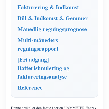
IAMMETER Simulator
Fakturering & Indkomst
Virtuel måler
Bill & Indkomst & Gemmer
Energiprognose og -simuleringssystem
Månedlig regningsprognose
Ansøgninger
Multi-måneders
Solar PV System Energimonitor
butik
regningsrapport
Overvågning af elforbrug
Ressourcer
[Fri adgang]
PV-varmestyringssystem
Produkt lynstart
Fællesskab
Batterisimulering og
Home Automation
Dokument
Udvikler
faktureringsanalyse
Fabrikkens energiovervågning
Tutorial video
Udforske
Kontakt
Reference
FAQ
Belønningsprogram
Om os
Nyheder
Blogs
Denne artikel er den første i serien "IAMMETER Energy