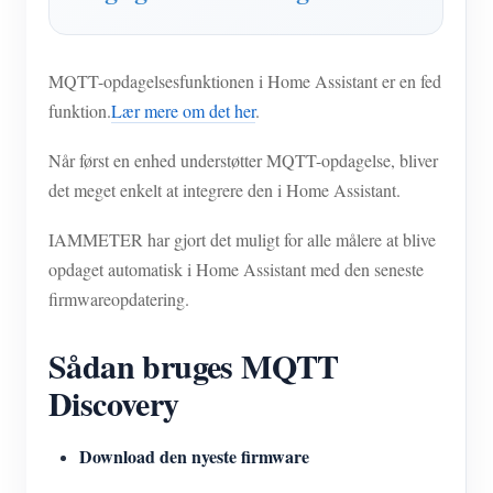
IAMMETER Simulator
Virtuel måler
MQTT-opdagelsesfunktionen i Home Assistant er en fed
Energiprognose og -simuleringssystem
funktion.
Lær mere om det her
.
Ansøgninger
Når først en enhed understøtter MQTT-opdagelse, bliver
Solar PV System Energimonitor
butik
det meget enkelt at integrere den i Home Assistant.
Overvågning af elforbrug
Ressourcer
IAMMETER har gjort det muligt for alle målere at blive
PV-varmestyringssystem
opdaget automatisk i Home Assistant med den seneste
Produkt lynstart
Fællesskab
firmwareopdatering.
Home Automation
Dokument
Udvikler
Fabrikkens energiovervågning
Sådan bruges MQTT
Tutorial video
Udforske
Kontakt
Discovery
FAQ
Belønningsprogram
Om os
Nyheder
Download den nyeste firmware
Blogs