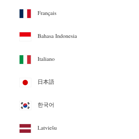
Blog
App Store
Français
Udforsk websted
Bahasa Indonesia
PV-rangering
Italiano
日本語
한국어
Latviešu