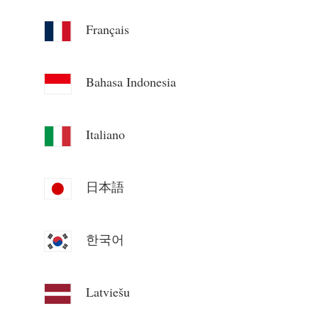
Blog
App Store
Français
Udforsk websted
Bahasa Indonesia
PV-rangering
Italiano
日本語
한국어
Latviešu