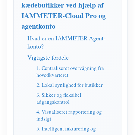
IAMMETER Simulator
kædebutikker ved hjælp af
IAMMETER-Cloud Pro og
Virtuel måler
agentkonto
Energiprognose og -simuleringssystem
Hvad er en IAMMETER Agent-
Ansøgninger
konto?
Solar PV System Energimonitor
butik
Vigtigste fordele
Overvågning af elforbrug
Ressourcer
1. Centraliseret overvågning fra
PV-varmestyringssystem
hovedkvarteret
Produkt lynstart
Fællesskab
2. Lokal synlighed for butikker
Home Automation
Dokument
Udvikler
3. Sikker og fleksibel
Fabrikkens energiovervågning
Tutorial video
Udforske
Kontakt
adgangskontrol
FAQ
4. Visualiseret rapportering og
Belønningsprogram
Om os
indsigt
Nyheder
5. Intelligent fakturering og
Blogs