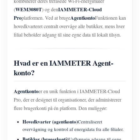
kombinerer deres trefasede Wi-Fi-energimåler
WEM3080T
IAMMETER-Cloud
(
) og den
Pro
Agentkonto
platformen. Ved at bruge
Funktionen kan
hovedkvarteret centralt overvåge alle butikker, mens hver
filial beholder adgang til sine egne data til lokalt tilsyn.
Hvad er en IAMMETER Agent-
konto?
Agentkonto
er en unik funktion i IAMMETER-Cloud
Pro, der er designet til organisationer, der administrerer
flere brugerkonti på én platform. Den muliggør:
Hovedkvarter (agentkonto)
Centraliseret
overvågning og kontrol af energidata fra alle filialer.
Butikker (brugerkonti)
Uafhængig adgang til egne