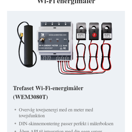
Wi-Fi energimåler
Trefaset Wi-Fi-energimåler
(WEM3080T)
Overvåg tovejsenergi med en meter med
tovejsfunktion
DIN-skinnemontering passer perfekt i målerboksen
Åben API til integration med din egen server