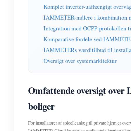
Komplet inverter-uafhængigt overvå
IAMMETER-målere i kombination me
Integration med OCPP-protokollen til
Komparative fordele ved IAMMETE
IAMMETERs værditilbud til installa
Oversigt over systemarkitektur
Omfattende oversigt over 
boliger
For installatører af solcelleanlæg til private hjem er ov
IAMMETER-Cloud leverer en omfattende løsning til ove