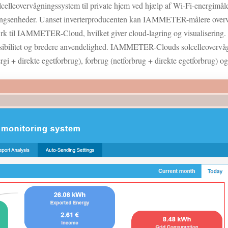
leovervågningssystem til private hjem ved hjælp af Wi-Fi-energimåle
ingsenheder. Uanset inverterproducenten kan IAMMETER-målere overvå
rk til IAMMETER-Cloud, hvilket giver cloud-lagring og visualisering.
ibilitet og bredere anvendelighed. IAMMETER-Clouds solcelleovervåg
nergi + direkte egetforbrug), forbrug (netforbrug + direkte egetforbrug) 