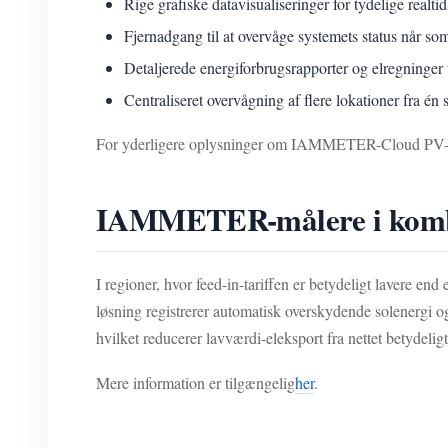
Rige grafiske datavisualiseringer for tydelige realtid
Fjernadgang til at overvåge systemets status når som
Detaljerede energiforbrugsrapporter og elregninger 
Centraliseret overvågning af flere lokationer fra én 
For yderligere oplysninger om IAMMETER-Cloud PV-ov
IAMMETER-målere i kombi
I regioner, hvor feed-in-tariffen er betydeligt lav
løsning registrerer automatisk overskydende solenergi og
hvilket reducerer lavværdi-eleksport fra nettet betydeli
Mere information er tilgængelig
her
.