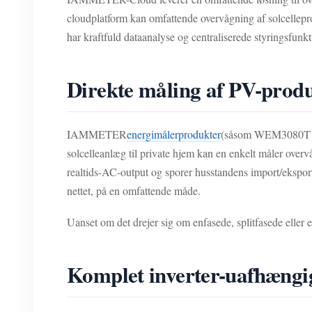
cloudplatform kan omfattende overvågning af solcellepr
har kraftfuld dataanalyse og centraliserede styringsfunkti
Direkte måling af PV-pro
IAMMETER
energimålerprodukter
(såsom WEM3080T og 
solcelleanlæg til private hjem kan en enkelt måler over
realtids-AC-output og sporer husstandens import/eksport 
nettet, på en omfattende måde.
Uanset om det drejer sig om enfasede, splitfasede elle
Komplet inverter-uafhængi