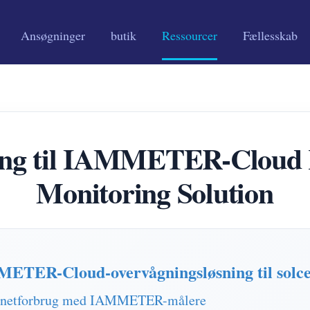
Ansøgninger
butik
Ressourcer
Fællesskab
ing til IAMMETER-Cloud R
Monitoring Solution
ETER-Cloud-overvågningsløsning til solcel
og netforbrug med IAMMETER-målere