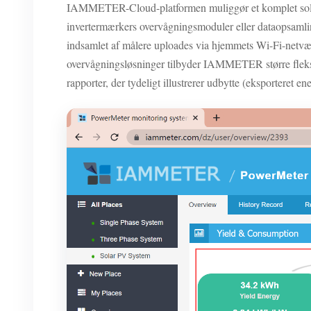
IAMMETER-Cloud-platformen muliggør et komplet solcel
invertermærkers overvågningsmoduler eller dataopsaml
indsamlet af målere uploades via hjemmets Wi-Fi-netvæ
overvågningsløsninger tilbyder IAMMETER større fleks
rapporter, der tydeligt illustrerer udbytte (eksporteret e