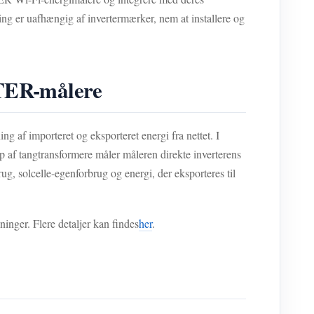
g er uafhængig af invertermærker, nem at installere og
ETER-målere
f importeret og eksporteret energi fra nettet. I
p af tangtransformere måler måleren direkte inverterens
ug, solcelle-egenforbrug og energi, der eksporteres til
nger. Flere detaljer kan findes
her
.