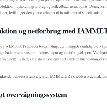
oduktion, husholdningsforbrug og netfeedback nemt opnås. Denne løsnin
oner, hvilket gør den yderst velegnet til installatører af solcelleanlæg.
duktion og netforbrug med IAMM
WEM3050T) tilbyder tovejsmåling, der muliggør samtidig overvågning a
våge både inverterens produktionsoutput og netforbrug/eksport. Ved hjæl
fra elnettet. Således registrerer systemet det samlede husholdningsforbr
r enfasede treflødesystemer, leverer IAMMETER skræddersyede målerløsni
gt overvågningssystem