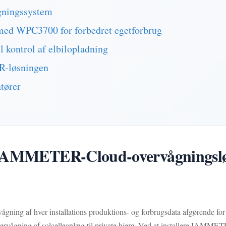
gningssystem
d WPC3700 for forbedret egetforbrug
 kontrol af elbilopladning
R-løsningen
tører
IAMMETER-Cloud-overvågningsløsni
ervågning af hver installations produktions- og forbrugsdata afgørende for
rvågning af solcelleanlæg til private hjem. Ved at installere IAMMET