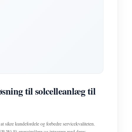
ng til solcelleanlæg til
 at sikre kundefordele og forbedre servicekvaliteten.
ER Wi-Fi-energimålere og integrere med deres