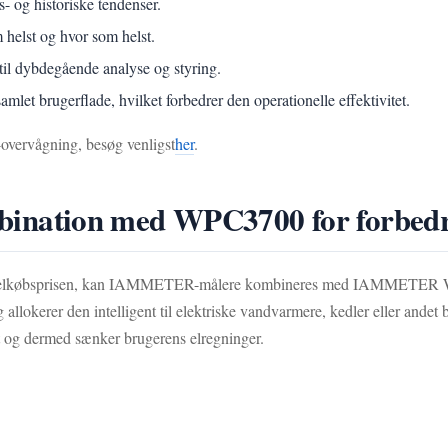
s- og historiske tendenser.
 helst og hvor som helst.
til dybdegående analyse og styring.
samlet brugerflade, hvilket forbedrer den operationelle effektivitet.
ervågning, besøg venligst
her
.
nation med WPC3700 for forbedre
ere end elkøbsprisen, kan IAMMETER-målere kombineres med IAMMETER
 allokerer den intelligent til elektriske vandvarmere, kedler eller andet
gt og dermed sænker brugerens elregninger.