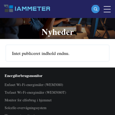
Nyheder
Produkter
Enfaset Wi-Fi-energimåler (WEM3080)
Split-phase Wi-Fi-energimåler (WEM2067)
Intet publiceret indhold endnu.
Trefaset Wi-Fi-energimåler (WEM3080T)
Trefaset Wi-Fi-energimåler (WEM3046T)
Energiforbrugsmonitor
Trefaset Wi-Fi-energimåler (WEM3050T)
Enfaset Wi-Fi-energimåler (WEM3080)
WiFi-effektstyring
Trefaset Wi-Fi-energimåler (WEM3080T)
IAMMETER Cloud Pro
Monitor for elforbrug i hjemmet
Self-hosting-tjeneste
Solcelle-overvågningssystem