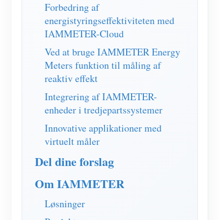
IAMMETER Simulator
Forbedring af
energistyringseffektiviteten med
Virtuel måler
IAMMETER-Cloud
Energiprognose og -simuleringssystem
Ved at bruge IAMMETER Energy
Ansøgninger
Meters funktion til måling af
reaktiv effekt
Solar PV System Energimonitor
butik
Integrering af IAMMETER-
Overvågning af elforbrug
Ressourcer
enheder i tredjepartssystemer
PV-varmestyringssystem
Produkt lynstart
Fællesskab
Innovative applikationer med
Home Automation
virtuelt måler
Dokument
Udvikler
Fabrikkens energiovervågning
Del dine forslag
Tutorial video
Udforske
Kontakt
FAQ
Om IAMMETER
Belønningsprogram
Om os
Nyheder
Løsninger
Blogs