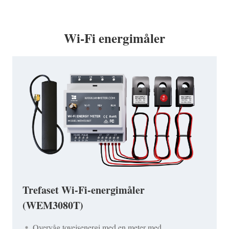
Wi-Fi energimåler
Trefaset Wi-Fi-energimåler
(WEM3080T)
Overvåg tovejsenergi med en meter med