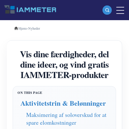
Hjem
>
Nyheder
Produkter
Enkeltfaset Wi-Fi-energimåler (WEM3080)
Vis dine færdigheder, del
Trefaset Wi-Fi-energimåler (WEM3080T)
dine ideer, og vind gratis
Trefaset Wi-Fi energimåler (WEM3046T)
IAMMETER-produkter
Trefaset Wi-Fi-energimåler (WEM3050T)
WiFi Power Controller
IAMMETER Cloud Pro
Aktivitetstrin & Belønninger
Self-hosting service
Maksimering af soloverskud for at
EV oplader
spare elomkostninger