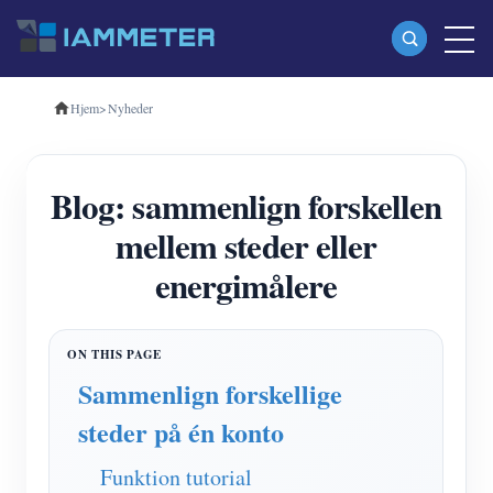
Hjem
>
Nyheder
Produkter
Enkeltfaset Wi-Fi-energimåler (WEM3080)
Blog: sammenlign forskellen
Trefaset Wi-Fi-energimåler (WEM3080T)
mellem steder eller
Trefaset Wi-Fi energimåler (WEM3046T)
energimålere
Trefaset Wi-Fi-energimåler (WEM3050T)
WiFi Power Controller
IAMMETER Cloud Pro
Sammenlign forskellige
Self-hosting service
steder på én konto
EV oplader
Funktion tutorial