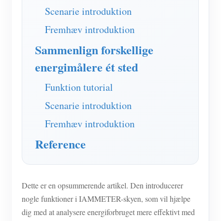
IAMMETER Simulator
Scenarie introduktion
Virtuel måler
Fremhæv introduktion
Energiprognose og -simuleringssystem
Sammenlign forskellige
Ansøgninger
energimålere ét sted
Solar PV System Energimonitor
butik
Funktion tutorial
Overvågning af elforbrug
Ressourcer
Scenarie introduktion
PV-varmestyringssystem
Fremhæv introduktion
Produkt lynstart
Fællesskab
Home Automation
Reference
Dokument
Udvikler
Fabrikkens energiovervågning
Tutorial video
Udforske
Kontakt
FAQ
Belønningsprogram
Dette er en opsummerende artikel. Den introducerer
Om os
Nyheder
nogle funktioner i IAMMETER-skyen, som vil hjælpe
dig med at analysere energiforbruget mere effektivt med
Blogs