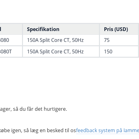
l
Specifikation
Pris (USD)
080
150A Split Core CT, 50Hz
75
080T
150A Split Core CT, 50Hz
150
lager, så du får det hurtigere.
øbe igen, så læg en besked til os
feedback system på Iamme