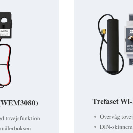
Trefaset Wi
r (WEM3080)
Overvåg tove
d tovejsfunktion
DIN-skinnemo
i målerboksen