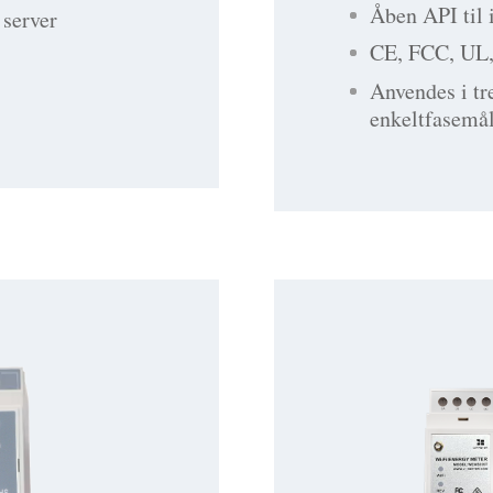
Åben API til 
 server
CE, FCC, UL
Anvendes i tr
enkeltfasemål