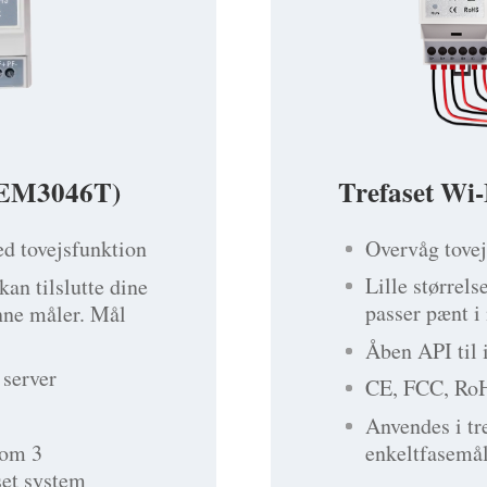
Trefaset Wi
(WEM3046T)
Overvåg tove
d tovejsfunktion
Lille størrel
an tilslutte dine
passer pænt 
nne måler. Mål
Åben API til 
 server
CE, FCC, RoH
Anvendes i tr
enkeltfasemål
som 3
set system