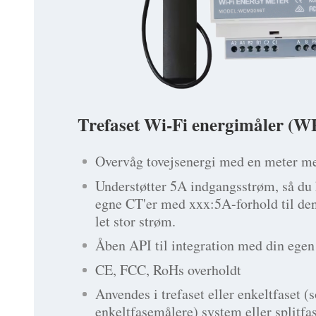
Trefaset Wi-Fi energimåler 
Overvåg tovejsenergi med en meter me
Understøtter 5A indgangsstrøm, så du k
egne CT'er med xxx:5A-forhold til de
let stor strøm.
Åben API til integration med din egen
CE, FCC, RoHs overholdt
Anvendes i trefaset eller enkeltfaset (
enkeltfasemålere) system eller splitfa