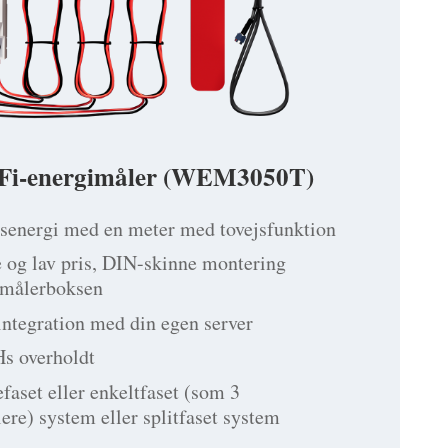
-Fi-energimåler (WEM3050T)
jsenergi med en meter med tovejsfunktion
se og lav pris, DIN-skinne montering
i målerboksen
integration med din egen server
s overholdt
efaset eller enkeltfaset (som 3
ere) system eller splitfaset system