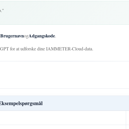
."
Brugernavn
Adgangskode
R
og
.
ed GPT for at udforske dine IAMMETER-Cloud-data.
Eksempelspørgsmål