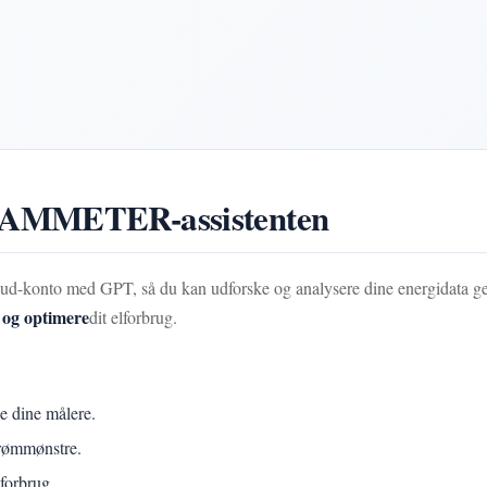
 IAMMETER-assistenten
konto med GPT, så du kan udforske og analysere dine energidata gen
 og optimere
dit elforbrug.
le dine målere.
trømmønstre.
forbrug.