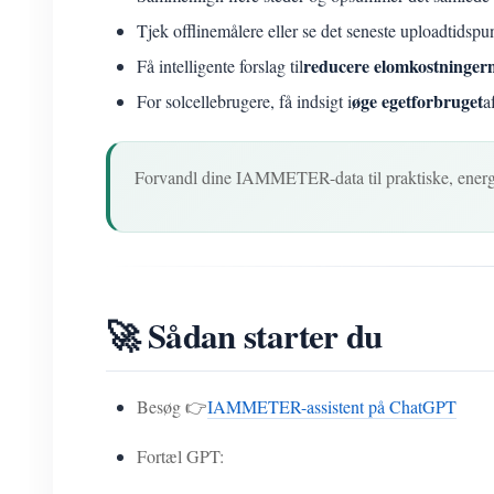
Tjek offlinemålere eller se det seneste uploadtidspu
reducere elomkostninger
Få intelligente forslag til
øge egetforbruget
For solcellebrugere, få indsigt i
a
Forvandl dine IAMMETER-data til praktiske, energi
🚀 Sådan starter du
Besøg 👉
IAMMETER-assistent på ChatGPT
Fortæl GPT: