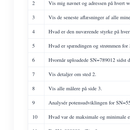
2
Vis mig navnet og adressen på hvert w
3
Vis de seneste aflæsninger af alle min
4
Hvad er den nuværende styrke på hver
5
Hvad er spændingen og strømmen fo
6
Hvornår uploadede SN=789012 sidst d
7
Vis detaljer om sted 2.
8
Vis alle målere på side 3.
9
Analysér potensudviklingen for SN=55
10
Hvad var de maksimale og minimale ef