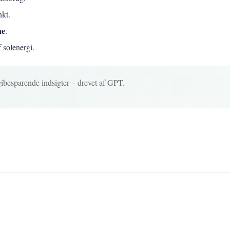
nkt.
ne
.
f solenergi.
besparende indsigter – drevet af GPT.