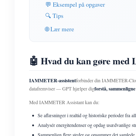
💬 Eksempel på opgaver
🔍 Tips
🌐 Lær mere
🤖 Hvad du kan gøre med
IAMMETER-assistent
forbinder din IAMMETER-Cloud-
forstå, sammenligne
datafremviser — GPT hjælper dig
Med IAMMETER Assistant kan du:
Se aflæsninger i realtid og historiske perioder fra al
Analysér energitendenser og opdag usædvanlige s
Sammenlign flere steder og opsummer det samlede 