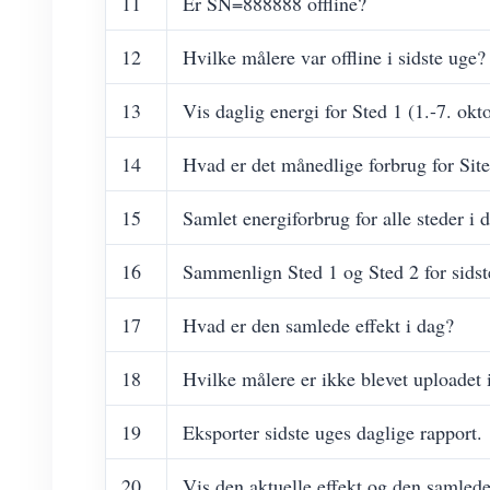
11
Er SN=888888 offline?
12
Hvilke målere var offline i sidste uge?
13
Vis daglig energi for Sted 1 (1.-7. okt
14
Hvad er det månedlige forbrug for Site
15
Samlet energiforbrug for alle steder i d
16
Sammenlign Sted 1 og Sted 2 for sidst
17
Hvad er den samlede effekt i dag?
18
Hvilke målere er ikke blevet uploadet 
19
Eksporter sidste uges daglige rapport.
20
Vis den aktuelle effekt og den samled