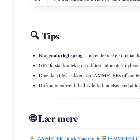
🔍 Tips
naturligt sprog
Bruge
— ingen tekniske kommando
GPT forstår kontekst og udfører automatisk dybere 
Dine data tilgås sikkert via IAMMETERs officielle
Du kan til enhver tid afbryde forbindelsen ved at lo
🌐 Lær mere
📘
IAMMETER Quick Start Guide
💻
IAMMETER Cl