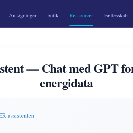
Ansøgninger
butik
Ressourcer
Fællesskab
ent — Chat med GPT for a
energidata
R-assistenten