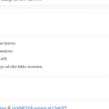
er kræves.
analyser.
 API.
gge ud eller lukke sessionen.
oud
🤖
IAMMETER-assistent på ChatGPT