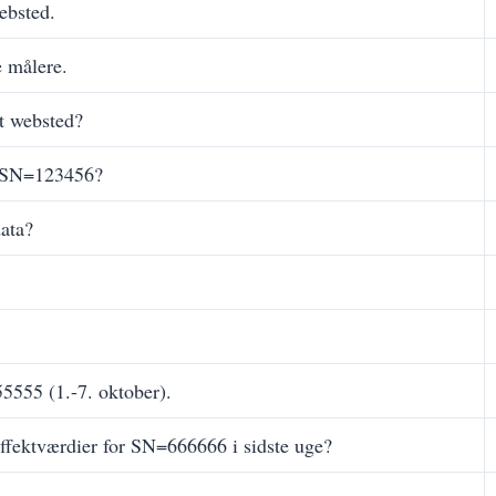
ebsted.
e målere.
t websted?
r SN=123456?
ata?
5555 (1.-7. oktober).
fektværdier for SN=666666 i sidste uge?