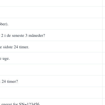
ober).
 2 i de seneste 3 måneder?
e sidste 24 timer.
e uge.
i 24 timer?
e energi for SN=123456.