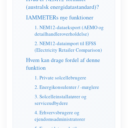
IAMMETER Simulator
(australsk energidatastandard)?
Virtuel måler
IAMMETERs nye funktioner
Energiprognose og -simuleringssystem
1. NEM12-dataeksport (AEMO og
detailhandleroverholdelse)
Ansøgninger
2. NEM12-dataimport til EFSS
Solar PV System Energimonitor
butik
(Electricity Retailer Comparison)
Monitor for elforbrug
Hvem kan drage fordel af denne
Ressourcer
funktion
PV varmelegeme kontrolsystem
Produkt lynstart
Fællesskab
1. Private solcellebrugere
Home Automation
Dokument
Udvikler
2. Energikonsulenter / -mæglere
Fabrikkens energiovervågning
Tutorial video
Udforske
Kontakt
3. Solcelleinstallatører og
serviceudbydere
FAQ
Belønningsprogram
Om os
4. Erhvervsbrugere og
Nyheder
ejendomsadministratorer
Blogs