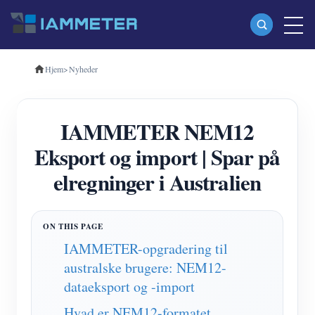
Hjem
>
Nyheder
Produkter
Enkeltfaset Wi-Fi-energimåler (WEM3080)
IAMMETER NEM12
Trefaset Wi-Fi-energimåler (WEM3080T)
Eksport og import | Spar på
Trefaset Wi-Fi energimåler (WEM3046T)
elregninger i Australien
Trefaset Wi-Fi-energimåler (WEM3050T)
WiFi Power Controller
IAMMETER Cloud Pro
IAMMETER-opgradering til
australske brugere: NEM12-
Self-hosting service
dataeksport og -import
EV oplader
Hvad er NEM12-formatet