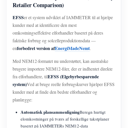
Retailer Comparison)
EFSS
er et system udviklet af IAMMETER til at hjælpe
kunder med at identificere den mest
omkostningseffektive elforhandler baseret på deres
faktiske forbrug og solcelleproduktionsdata —
forbedret version af
EnergiMadeNemt
en
.
Med NEM12-formatet nu understøttet, kan australske
brugere importere NEM12-filer, der er indhentet direkte
EFSS (Elgebyrbesparende
fra elforhandlere, til
system)
Ved at bruge reelle forbrugskurver hjælper EFSS
kunder med at finde den bedste elforhandler og
planlægge:
Automatisk plansammenligning
Beregn hurtigt
elomkostninger på tværs af forskellige takstplaner
baseret på IAMMETERs NEM12-data