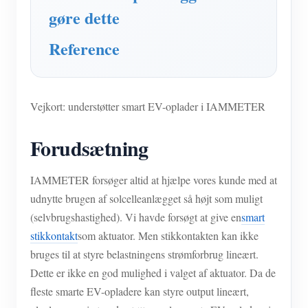
IAMMETER Simulator
gøre dette
Virtuel måler
Reference
Energiprognose og -simuleringssystem
Ansøgninger
Vejkort: understøtter smart EV-oplader i IAMMETER
Solar PV System Energimonitor
butik
Forudsætning
Overvågning af elforbrug
Ressourcer
PV-varmestyringssystem
Produkt lynstart
Fællesskab
IAMMETER forsøger altid at hjælpe vores kunde med at
Home Automation
Dokument
udnytte brugen af solcelleanlægget så højt som muligt
Udvikler
(selvbrugshastighed). Vi havde forsøgt at give en
smart
Fabrikkens energiovervågning
Tutorial video
Udforske
Kontakt
stikkontakt
som aktuator. Men stikkontakten kan ikke
FAQ
bruges til at styre belastningens strømforbrug lineært.
Belønningsprogram
Om os
Dette er ikke en god mulighed i valget af aktuator. Da de
Nyheder
fleste smarte EV-opladere kan styre output lineært,
Blogs