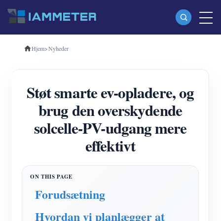
Hjem
>
Nyheder
Produkter
Enkeltfaset Wi-Fi-energimåler (WEM3080)
Støt smarte ev-opladere, og
Trefaset Wi-Fi-energimåler (WEM3080T)
brug den overskydende
Trefaset Wi-Fi energimåler (WEM3046T)
solcelle-PV-udgang mere
Trefaset Wi-Fi-energimåler (WEM3050T)
effektivt
WiFi Power Controller
IAMMETER Cloud Pro
Self-hosting service
Forudsætning
EV oplader
Hvordan vi planlægger at