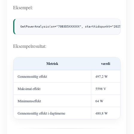
Eksempel:
GetPowerAnalysis(sn="70B3D5XXXXXX", starttidspunkt="2025-11-21"
Eksempelresultat:
Metrisk
værdi
Gennemsnitlig effekt
497,2 W
Maksimal effekt
5598 V
Minimumseffekt
64 W
Gennemsnitlig effekt i dagtimerne
480,8 W