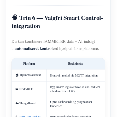
🧠 Trin 6 — Valgfri Smart Control-
integration
Du kan kombinere IAMMETER-data + AI-indsigt
automatiseret kontrol
til
ved hjælp af åbne platforme:
Platform
Beskrivelse
🏠 Hjemmeassistent
Kontrol i realtid via MQTT-integration
Byg smarte logiske flows (f.eks. reducer
🧩 Node-RED
effekten over 3 kW)
Opret dashboards og prognostiser
☁️ ThingsBoard
tendenser
🔌
WPC3700 Wi-Fi-
Brug overskydende PV-energi til