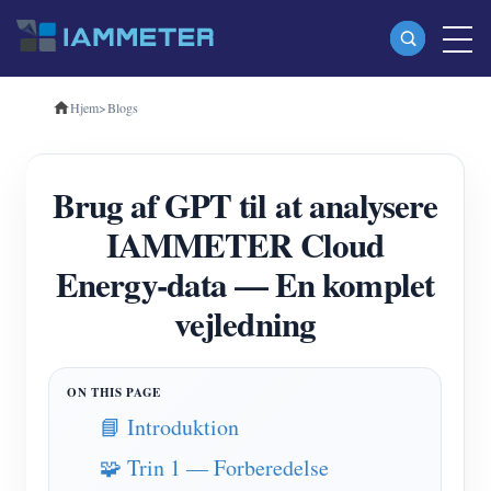
Hjem
>
Blogs
Produkter
Enkeltfaset Wi-Fi-energimåler (WEM3080)
Brug af GPT til at analysere
Trefaset Wi-Fi-energimåler (WEM3080T)
IAMMETER Cloud
Trefaset Wi-Fi energimåler (WEM3046T)
Energy-data — En komplet
Trefaset Wi-Fi-energimåler (WEM3050T)
vejledning
WiFi Power Controller
IAMMETER Cloud Pro
Self-hosting service
📘 Introduktion
EV oplader
🧩 Trin 1 — Forberedelse