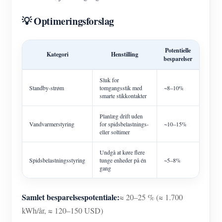
💡 Optimeringsforslag
Potentielle
Kategori
Henstilling
besparelser
Sluk for
Standby-strøm
tomgangsstik med
~8–10%
smarte stikkontakter
Planlæg drift uden
Vandvarmerstyring
for spidsbelastnings-
~10–15%
eller soltimer
Undgå at køre flere
Spidsbelastningsstyring
tunge enheder på én
~5–8%
gang
Samlet besparelsespotentiale:
≈ 20–25 % (≈ 1.700
kWh/år, ≈ 120–150 USD)