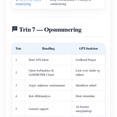
strømstyring
varmestyring
🏁 Trin 7 — Opsummering
Trin
Handling
GPT-funktion
1
Hent API-token
Godkend bruger
Opret forbindelse til
Liste over steder og
2
IAMMETER Cloud
målere
3
Angiv målerens serienummer
Identificer enhed
4
Kør effektanalyse
Hent strømdata
AI-baseret
5
Generer rapport
energiindsigt