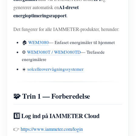
AI-drevet
genererer automatisk en
energioptimeringsrapport
.
Det fungerer for alle IAMMETER-produkter, herunder:
🏠
WEM3080
— Enfaset energimåler til hjemmet
⚙️
WEM3080T / WEM3080TD
— Trefasede
energimålere
☀️
solcelleovervågningssystemer
🧩 Trin 1 — Forberedelse
1️⃣ Log ind på IAMMETER Cloud
👉
https://www.iammeter.com/login