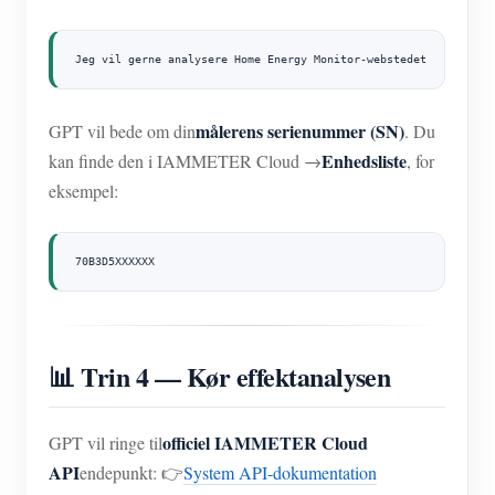
Jeg vil gerne analysere Home Energy Monitor-webstedet
målerens serienummer (SN)
GPT vil bede om din
. Du
Enhedsliste
kan finde den i IAMMETER Cloud →
, for
eksempel:
70B3D5XXXXXX
📊 Trin 4 — Kør effektanalysen
officiel IAMMETER Cloud
GPT vil ringe til
API
endepunkt: 👉
System API-dokumentation