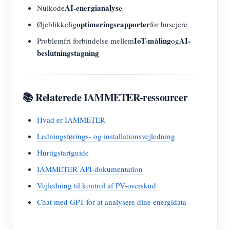
AI-energianalyse
Nulkode
optimeringsrapporter
Øjeblikkelig
for husejere
IoT-måling
AI-
Problemfri forbindelse mellem
og
beslutningstagning
📚 Relaterede IAMMETER-ressourcer
Hvad er IAMMETER
Ledningsførings- og installationsvejledning
Hurtigstartguide
IAMMETER API-dokumentation
Vejledning til kontrol af PV-overskud
Chat med GPT for at analysere dine energidata