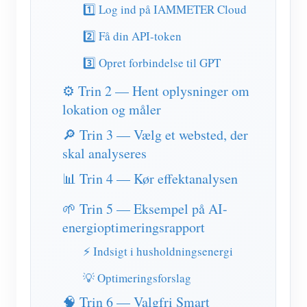
IAMMETER Simulator
1️⃣ Log ind på IAMMETER Cloud
Virtuel måler
2️⃣ Få din API-token
Energiprognose og -simuleringssystem
3️⃣ Opret forbindelse til GPT
Ansøgninger
⚙️ Trin 2 — Hent oplysninger om
lokation og måler
Solar PV System Energimonitor
butik
🔎 Trin 3 — Vælg et websted, der
Monitor for elforbrug
Ressourcer
skal analyseres
PV varmelegeme kontrolsystem
Produkt lynstart
Fællesskab
📊 Trin 4 — Kør effektanalysen
Home Automation
Dokument
Udvikler
🌱 Trin 5 — Eksempel på AI-
Fabrikkens energiovervågning
Tutorial video
energioptimeringsrapport
Udforske
Kontakt
FAQ
⚡ Indsigt i husholdningsenergi
Belønningsprogram
Om os
Nyheder
💡 Optimeringsforslag
🧠 Trin 6 — Valgfri Smart
Blogs