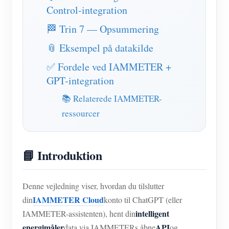
Control-integration
🏁 Trin 7 — Opsummering
📎 Eksempel på datakilde
✅ Fordele ved IAMMETER +
GPT-integration
📚 Relaterede IAMMETER-
ressourcer
📘 Introduktion
Denne vejledning viser, hvordan du tilslutter
IAMMETER Cloud
din
konto til ChatGPT (eller
intelligent
IAMMETER-assistenten), hent din
energimåler
API
data via IAMMETERs åbne
og