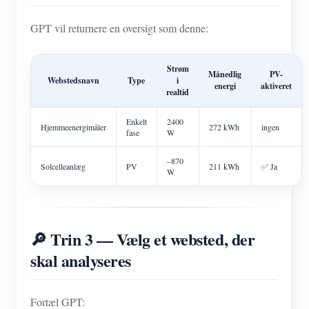
GPT vil returnere en oversigt som denne:
Strøm
Månedlig
PV-
Webstedsnavn
Type
i
energi
aktiveret
realtid
Enkelt
2400
Hjemmeenergimåler
272 kWh
ingen
fase
W
–870
Solcelleanlæg
PV
211 kWh
✅ Ja
W
🔎 Trin 3 — Vælg et websted, der
skal analyseres
Fortæl GPT: