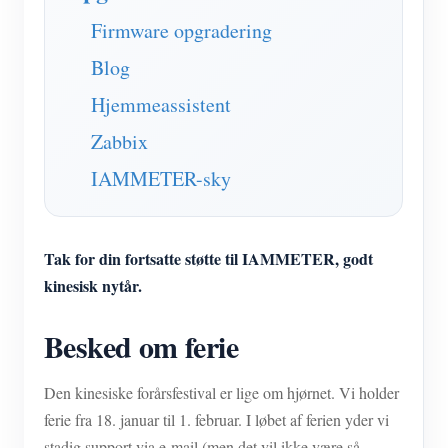
IAMMETER Simulator
Firmware opgradering
Virtuel måler
Blog
Energiprognose og -simuleringssystem
Hjemmeassistent
Ansøgninger
Zabbix
Solar PV System Energimonitor
butik
IAMMETER-sky
Overvågning af elforbrug
Ressourcer
PV-varmestyringssystem
Produkt lynstart
Fællesskab
Tak for din fortsatte støtte til IAMMETER, godt
Home Automation
kinesisk nytår.
Dokument
Udvikler
Fabrikkens energiovervågning
Tutorial video
Udforske
Besked om ferie
Kontakt
FAQ
Belønningsprogram
Om os
Den kinesiske forårsfestival er lige om hjørnet. Vi holder
Nyheder
ferie fra 18. januar til 1. februar. I løbet af ferien yder vi
Blogs
stadig support via e-mail (men det vil ikke være så