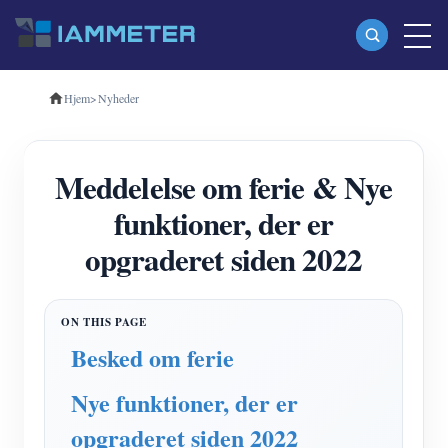
Hjem
>
Nyheder
Produkter
Enkeltfaset Wi-Fi-energimåler (WEM3080)
Meddelelse om ferie & Nye
Trefaset Wi-Fi-energimåler (WEM3080T)
funktioner, der er
Trefaset Wi-Fi energimåler (WEM3046T)
opgraderet siden 2022
Trefaset Wi-Fi-energimåler (WEM3050T)
WiFi Power Controller
IAMMETER Cloud Pro
Besked om ferie
Self-hosting service
Nye funktioner, der er
EV oplader
opgraderet siden 2022