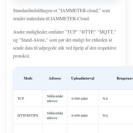
Standardindstillingen er "IAMMETER-cloud," som
sender målerdata til IAMMETER-Cloud.
Andre muligheder omfatter "TCP" "HTTP," "MQTT,"
og "Stand-Alone," som gør det muligt for enheden at
sende data til udpegede stik ved hjælp af den respektive
protokol.
Mode
Adresse
Uploadinterval
Brugerna
Stikkontakt
TCP
6-600-tallet
NA
adresse
Stikkontakt
HTTP/HTTPS
6-600-tallet
NA
adresse