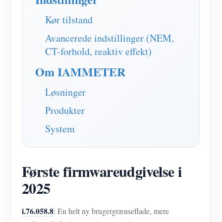
IAMMETER Simulator
Kør tilstand
Virtuel måler
Avancerede indstillinger (NEM,
Energiprognose og -simuleringssystem
CT-forhold, reaktiv effekt)
Ansøgninger
Om IAMMETER
Solar PV System Energimonitor
butik
Løsninger
Overvågning af elforbrug
Ressourcer
Produkter
PV-varmestyringssystem
Produkt lynstart
Fællesskab
System
Home Automation
Dokument
Udvikler
Fabrikkens energiovervågning
Tutorial video
Udforske
Første firmwareudgivelse i
Kontakt
FAQ
2025
Belønningsprogram
Om os
Nyheder
i.76.058.8
: En helt ny brugergrænseflade, mere
Blogs