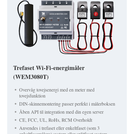
Trefaset Wi-Fi-energimåler
(WEM3080T)
Overvåg tovejsenergi med en meter med
tovejsfunktion
DIN-skinnemontering passer perfekt i målerboksen
Åben API til integration med din egen server
CE, FCC, UL, RoHs, RCM Overholdt
Anvendes i trefaset eller enkeltfaset (som 3
enkeltfasemålere) system eller splitfaset system