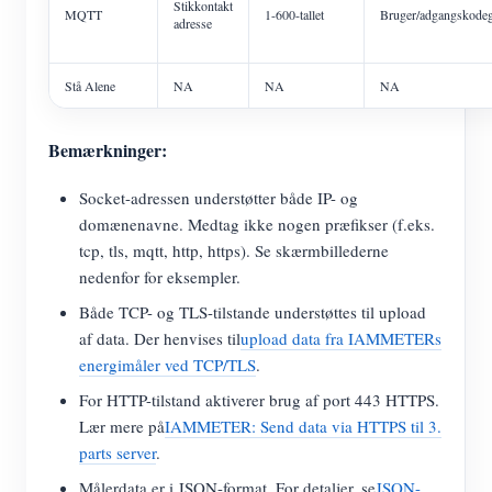
Stikkontakt
MQTT
1-600-tallet
Bruger/adgangskode
adresse
Stå Alene
NA
NA
NA
Bemærkninger:
Socket-adressen understøtter både IP- og
domænenavne. Medtag ikke nogen præfikser (f.eks.
tcp, tls, mqtt, http, https). Se skærmbillederne
nedenfor for eksempler.
Både TCP- og TLS-tilstande understøttes til upload
af data. Der henvises til
upload data fra IAMMETERs
energimåler ved TCP/TLS
.
For HTTP-tilstand aktiverer brug af port 443 HTTPS.
Lær mere på
IAMMETER: Send data via HTTPS til 3.
parts server
.
Målerdata er i JSON-format. For detaljer, se
JSON-