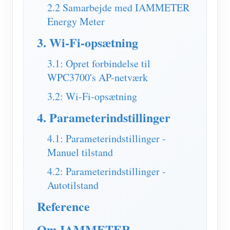
IAMMETER Simulator
2.2 Samarbejde med IAMMETER
Energy Meter
Virtuel måler
3. Wi-Fi-opsætning
Energiprognose og -simuleringssystem
3.1: Opret forbindelse til
Ansøgninger
WPC3700's AP-netværk
Solar PV System Energimonitor
butik
3.2: Wi-Fi-opsætning
Overvågning af elforbrug
Ressourcer
4. Parameterindstillinger
PV-varmestyringssystem
Produkt lynstart
Fællesskab
4.1: Parameterindstillinger -
Home Automation
Dokument
Udvikler
Manuel tilstand
Fabrikkens energiovervågning
Tutorial video
4.2: Parameterindstillinger -
Udforske
Kontakt
Autotilstand
FAQ
Belønningsprogram
Om os
Reference
Nyheder
Om IAMMETER
Blogs