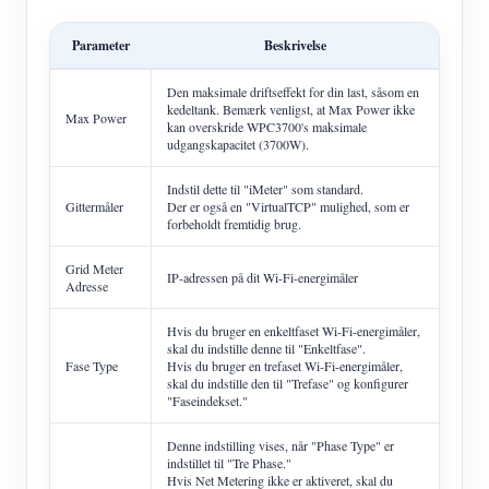
Parameter
Beskrivelse
Den maksimale driftseffekt for din last, såsom en
kedeltank. Bemærk venligst, at Max Power ikke
Max Power
kan overskride WPC3700's maksimale
udgangskapacitet (3700W).
Indstil dette til "iMeter" som standard.
Gittermåler
Der er også en "VirtualTCP" mulighed, som er
forbeholdt fremtidig brug.
Grid Meter
IP-adressen på dit Wi-Fi-energimåler
Adresse
Hvis du bruger en enkeltfaset Wi-Fi-energimåler,
skal du indstille denne til "Enkeltfase".
Fase Type
Hvis du bruger en trefaset Wi-Fi-energimåler,
skal du indstille den til "Trefase" og konfigurer
"Faseindekset."
Denne indstilling vises, når "Phase Type" er
indstillet til "Tre Phase."
Hvis Net Metering ikke er aktiveret, skal du