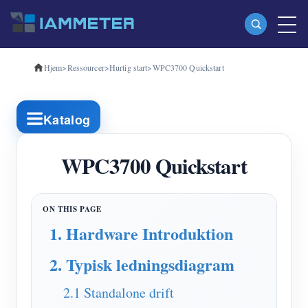
Hjem
>
Ressourcer
>
Hurtig start
>
WPC3700 Quickstart
Produkter
Enkeltfaset Wi-Fi-energimåler (WEM3080)
Katalog
Trefaset Wi-Fi-energimåler (WEM3080T)
Trefaset Wi-Fi energimåler (WEM3046T)
WPC3700 Quickstart
Trefaset Wi-Fi-energimåler (WEM3050T)
WiFi Power Controller
1. Hardware Introduktion
IAMMETER Cloud Pro
2. Typisk ledningsdiagram
Self-hosting service
EV oplader
2.1 Standalone drift