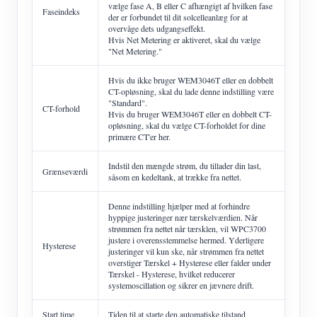
vælge fase A, B eller C afhængigt af hvilken fase
Faseindeks
der er forbundet til dit solcelleanlæg for at
overvåge dets udgangseffekt.
Hvis Net Metering er aktiveret, skal du vælge
"Net Metering."
Hvis du ikke bruger WEM3046T eller en dobbelt
CT-opløsning, skal du lade denne indstilling være
"Standard".
CT-forhold
Hvis du bruger WEM3046T eller en dobbelt CT-
opløsning, skal du vælge CT-forholdet for dine
primære CT'er her.
Indstil den mængde strøm, du tillader din last,
Grænseværdi
såsom en kedeltank, at trække fra nettet.
Denne indstilling hjælper med at forhindre
hyppige justeringer nær tærskelværdien. Når
strømmen fra nettet når tærsklen, vil WPC3700
justere i overensstemmelse hermed. Yderligere
Hysterese
justeringer vil kun ske, når strømmen fra nettet
overstiger Tærskel + Hysterese eller falder under
Tærskel - Hysterese, hvilket reducerer
systemoscillation og sikrer en jævnere drift.
Start time
Tiden til at starte den automatiske tilstand