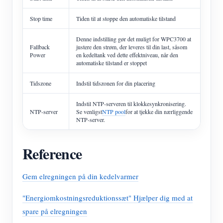
Stop time
Tiden til at stoppe den automatiske tilstand
Denne indstilling gør det muligt for WPC3700 at
Fallback
justere den strøm, der leveres til din last, såsom
Power
en kedeltank ved dette effektniveau, når den
automatiske tilstand er stoppet
Tidszone
Indstil tidszonen for din placering
Indstil NTP-serveren til klokkesynkronisering.
NTP-server
Se venligst
NTP pool
for at tjekke din nærliggende
NTP-server.
Reference
Gem elregningen på din kedelvarmer
"Energiomkostningsreduktionssæt" Hjælper dig med at
spare på elregningen