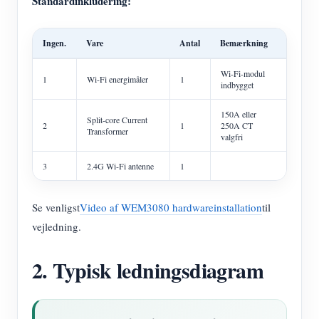
Standardinkludering:
Ingen.
Vare
Antal
Bemærkning
Wi-Fi-modul
1
Wi-Fi energimåler
1
indbygget
150A eller
Split-core Current
2
1
250A CT
Transformer
valgfri
3
2.4G Wi-Fi antenne
1
Se venligst
Video af WEM3080 hardwareinstallation
til
vejledning.
2. Typisk ledningsdiagram