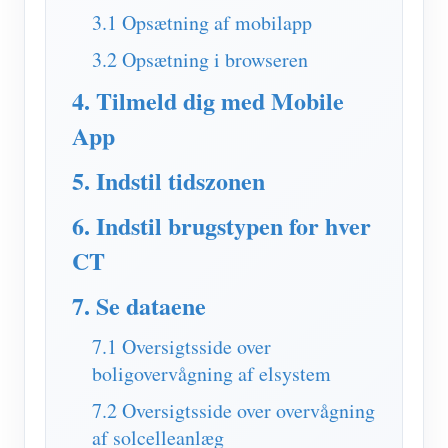
IAMMETER Simulator
3.1 Opsætning af mobilapp
Virtuel måler
3.2 Opsætning i browseren
Energiprognose og -simuleringssystem
4. Tilmeld dig med Mobile
Ansøgninger
App
Solar PV System Energimonitor
butik
5. Indstil tidszonen
Overvågning af elforbrug
Ressourcer
6. Indstil brugstypen for hver
PV-varmestyringssystem
Produkt lynstart
Fællesskab
CT
Home Automation
Dokument
Udvikler
7. Se dataene
Fabrikkens energiovervågning
Tutorial video
Udforske
Kontakt
7.1 Oversigtsside over
FAQ
boligovervågning af elsystem
Belønningsprogram
Om os
Nyheder
7.2 Oversigtsside over overvågning
af solcelleanlæg
Blogs