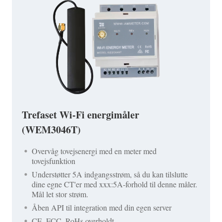
Trefaset Wi-Fi energimåler
(WEM3046T)
Overvåg tovejsenergi med en meter med
tovejsfunktion
Understøtter 5A indgangsstrøm, så du kan tilslutte
dine egne CT'er med xxx:5A-forhold til denne måler.
Mål let stor strøm.
Åben API til integration med din egen server
CE, FCC, RoHs overholdt