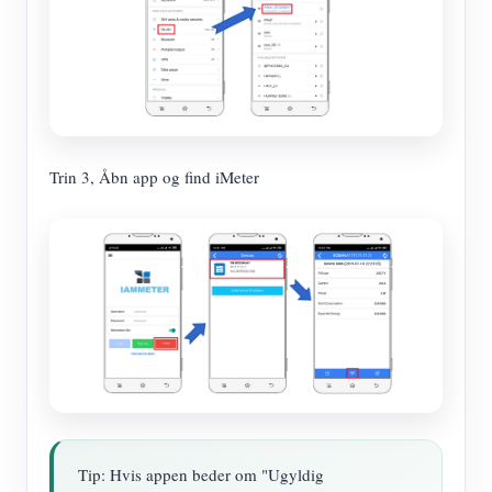
Trin 3, Åbn app og find iMeter
Tip: Hvis appen beder om "Ugyldig