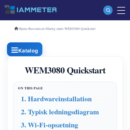
Hjem
>
Ressourcer
>
Hurtig start
>
WEM3080 Quickstart
Produkter
Enkeltfaset Wi-Fi-energimåler (WEM3080)
Katalog
Trefaset Wi-Fi-energimåler (WEM3080T)
Trefaset Wi-Fi energimåler (WEM3046T)
WEM3080 Quickstart
Trefaset Wi-Fi-energimåler (WEM3050T)
WiFi Power Controller
1. Hardwareinstallation
IAMMETER Cloud Pro
2. Typisk ledningsdiagram
Self-hosting service
EV oplader
3. Wi-Fi-opsætning